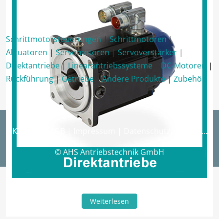
Schrittmotorsteuerungen
|
Schrittmotoren
|
Aktuatoren
|
Servomotoren
|
Servoverstärker
|
Direktantriebe
|
Linearantriebssysteme
|
DC-Motoren
|
Rückführung
|
Getriebe
|
Andere Produkte
|
Zubehör
Kontakt
|
AGB
|
Impressum
|
Datenschutz
|
Suche...
© AHS Antriebstechnik GmbH
Weiterlesen