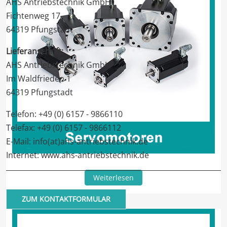
AHS Antriebstechnik GmbH
Fichtenweg 17
64319 Pfungstadt
Lieferanschrift:
AHS Antriebstechnik GmbH
Im Waldfrieden 1
64319 Pfungstadt
Telefon: +49 (0) 6157 - 9866110
Telefax: +49 (0) 6157 - 9866112
E-Mail: info(at)ahs-antriebstechnik.de
Internet:
www.ahs-antriebstechnik.de
Weiterlesen
ZUM KONTAKTFORMULAR